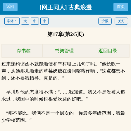
[网王同人] 古典浪漫
返回
首页
字体：
大
中
小
护眼
关灯
第17章(第2/5页)
存书签
书架管理
返回目录
过来递约访函不就能顺便和幸村聊上几句了吗。”他长叹一
声，从她那儿顺走的草莓奶糖在齿间喀喀作响，“这点都想不
到，还不要我指导。真是的。”
早川对他的态度很不满：“……我知道。我又不是没被人追
求过，我国中的时候也很受欢迎的好吧。”
“那不能比。我俩不是一个层次的，你最多年级范围，我最
少学校范围。”