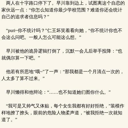
两人在十字路口停下了。早川靠到边上，试图离这个自恋的
家伙远一点：“你怎么知道你最少学校范围？难道你还会统计
自己的追求者信息吗？”
“puri~你不统计吗？”仁王坏笑着看向她，“你不统计你也不
会这么问吧。一般人怎么可能这么想。”
早川被他的诡异逻辑打倒了，沉默一会儿后举手投降：“也
就偶尔算一下吧。”
他若有所思地“哦~”了一声：“那我都是一个月清点一次的，
人太多了算不过来。”
早川懒得和他辩论：“……也不知道她们图你什么。”
“我可是又帅气又体贴，每个女生我都有好好拒绝，”装模作
样地撩了撩头，眼前的危险人物柔声道，“被我拒绝一次就知
道了。”