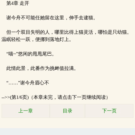
第4章 走开
谢今舟不可能任她留在这里，伸手去逮猫。
但一个双目失明的人，哪里比得上猫灵活，哪怕是只幼猫。
温眠轻松一跃，便挪到落地灯上。
“喵~”悠闲的甩甩尾巴。
此情此景，此番作为挑衅值拉满。
“……”谢今舟眉心不
-->>(第1/6页)（本章未完，请点击下一页继续阅读）
上一章
目录
下一页