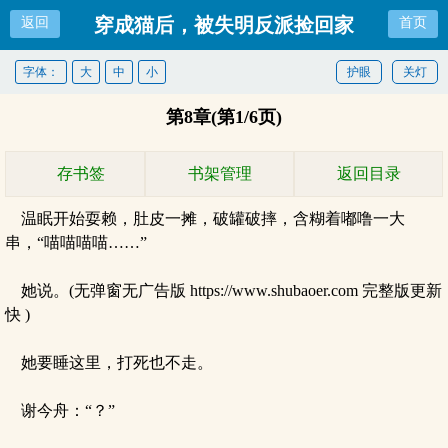
穿成猫后，被失明反派捡回家
返回
首页
字体：
大
中
小
护眼
关灯
第8章(第1/6页)
存书签
书架管理
返回目录
温眠开始耍赖，肚皮一摊，破罐破摔，含糊着嘟噜一大
串，“喵喵喵喵……”
她说。(无弹窗无广告版 https://www.shubaoer.com 完整版更新
快 )
她要睡这里，打死也不走。
谢今舟：“？”