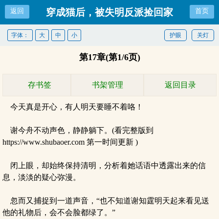
穿成猫后，被失明反派捡回家
返回
首页
字体：
大
中
小
护眼
关灯
第17章(第1/6页)
存书签
书架管理
返回目录
今天真是开心，有人明天要睡不着咯！
谢今舟不动声色，静静躺下。(看完整版到
https://www.shubaoer.com 第一时间更新 )
闭上眼，却始终保持清明，分析着她话语中透露出来的信
息，淡淡的疑心弥漫。
忽而又捕捉到一道声音，“也不知道谢知霆明天起来看见送
他的礼物后，会不会脸都绿了。”