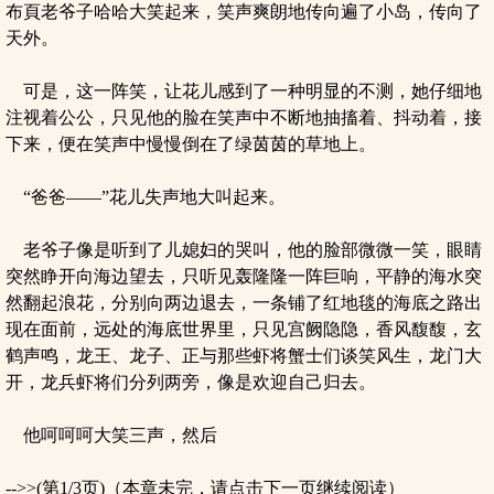
布頁老爷子哈哈大笑起来，笑声爽朗地传向遍了小岛，传向了
天外。
可是，这一阵笑，让花儿感到了一种明显的不测，她仔细地
注视着公公，只见他的脸在笑声中不断地抽搐着、抖动着，接
下来，便在笑声中慢慢倒在了绿茵茵的草地上。
“爸爸——”花儿失声地大叫起来。
老爷子像是听到了儿媳妇的哭叫，他的脸部微微一笑，眼睛
突然睁开向海边望去，只听见轰隆隆一阵巨响，平静的海水突
然翻起浪花，分别向两边退去，一条铺了红地毯的海底之路出
现在面前，远处的海底世界里，只见宫阙隐隐，香风馥馥，玄
鹤声鸣，龙王、龙子、正与那些虾将蟹士们谈笑风生，龙门大
开，龙兵虾将们分列两旁，像是欢迎自己归去。
他呵呵呵大笑三声，然后
-->>(第1/3页)（本章未完，请点击下一页继续阅读）