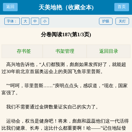
天美地艳（收藏全本)
返回
首页
字体：
大
中
小
护眼
关灯
分卷阅读187(第1/3页)
存书签
书架管理
返回目录
高兴地告诉他，“人们都预测，彪彪如果发挥好了，就能超
过30年前北京首届奥运会上的美国飞鱼菲里普斯。
”“呵呵，菲里普斯……”庾明点点头，感叹道，“现在，国家
富强了。
我们不需要通过金牌数量证实自己的实力了。
运动会，权当是健身吧！将来，彪彪和蕊蕊他们这一代活得
比我们健康、长寿，这比什么都重要啊！哈——”记住地阯發