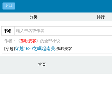
返回
分类
排行
书名
作者：《
孤独麦客
》的全部小说
穿越1630之崛起南美
[穿越]
/
孤独麦客
首页